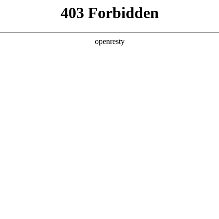
产品及服务
行业解决方案
合作伙伴
投资者关系
开幕，共启无限可能
验室在深圳PG电子数码DC·AI生态创新中心正式启幕，作为双方在人工智能
子数码千帆伙伴，汇聚双方高层及60+核心生态伙伴，走进DC·AI